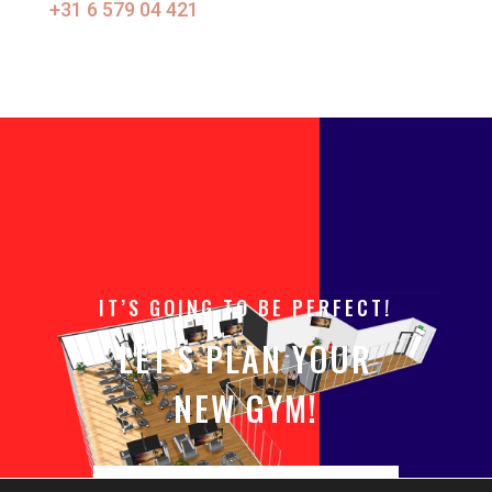
+31 6 579 04 421
IT’S GOING TO BE PERFECT!
LET’S PLAN YOUR
NEW GYM!