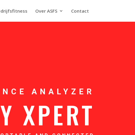
drijfsfitness
Over ASFS
Contact
ANCE ANALYZER
Y XPERT