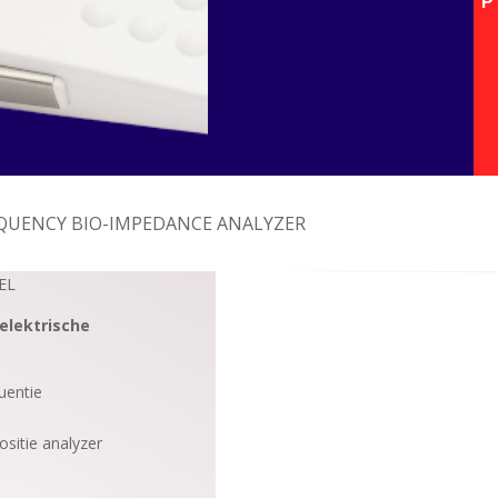
P
QUENCY BIO-IMPEDANCE ANALYZER
EL
-elektrische
uentie
.
sitie analyzer