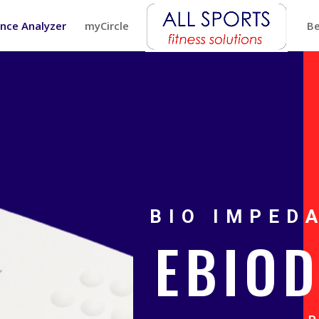
nce Analyzer
myCircle
Be
BIO IMPED
EBIOD